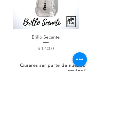
Brillo Secante
Base de Ajo - Lim
Precio
$ 12.000
Quieres ser parte de nuestro
equipo?
Llámanos al
3219450024
Envíanos tu perfil
gerencia.tiendaswonderland@gma
il.com