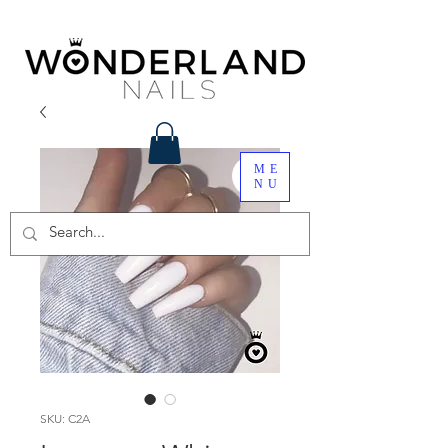
ME
NU
SKU: C2A