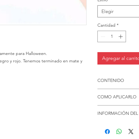
Elegir
Cantidad
*
tamente para Halloween.
Agregar al carrit
egro y rojo. Tenemos terminado en mate y
CONTENIDO
Uñas acrílicas.
COMO APLICARLO
El estuche contiene 2
palito de manicura.
Si quieres informació
INFORMACIÓN DEL
WONDERNAILS sigue 
revisar este video. A
El costo del envío s
Lima tus uñas
Elige los tamaños