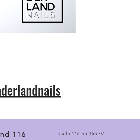
derlandnails
nd 116
Calle 116 no 15b 07