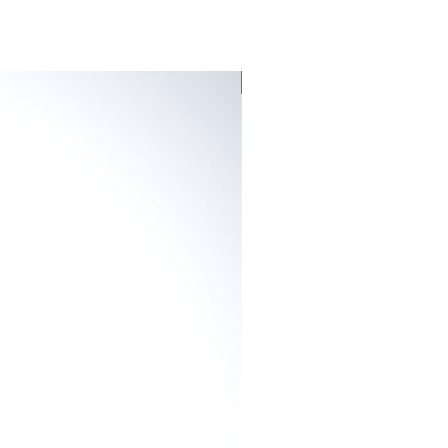
a superficie de tus uñas con un
l
, elige el tamaño adecuado para
Para Uñas Desgastadas
no por uno sobre tu uña, y
gundos el sticker para que la
e despegue
. taaan taaan!! uñas perfectas en 15