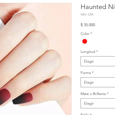
Haunted Ni
SKU: C5A
Precio
$ 35.000
Color
*
Longitud
*
Elegir
Forma
*
Elegir
Mate o Brillante
*
Elegir
Estilo
*