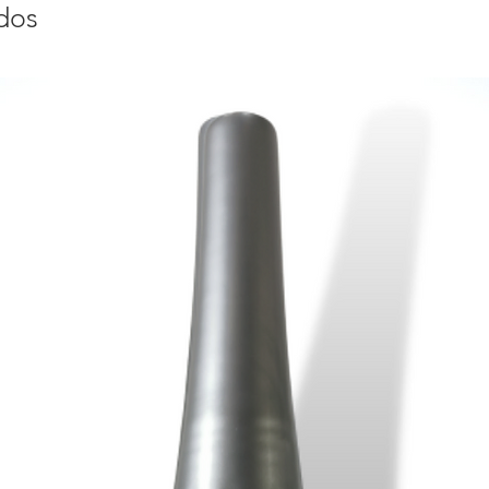
tus manos
dos
Limpia muy bien l
pañito con alcoho
Toma los stickers
cada dedo. Pega u
masagea opr 15 se
parte superior s
Pega las uñas y ..
minutos