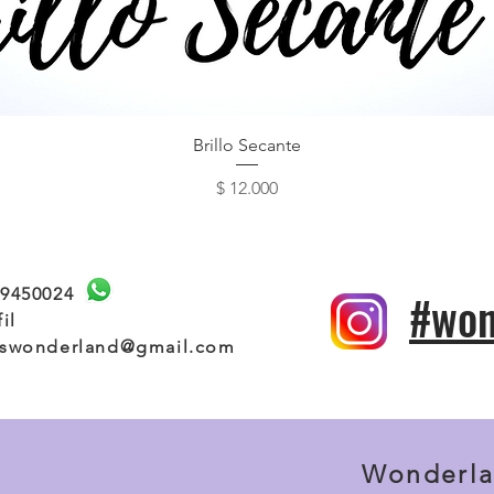
Vista rápida
Brillo Secante
Precio
$ 12.000
19450024
#won
fil
aswonderland@gmail.com
Wonderla