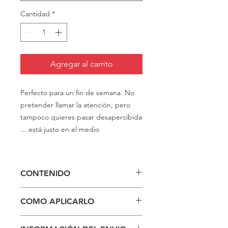
Cantidad
*
Agregar al carrito
Perfecto para un fin de semana. No
pretender llamar la atención, pero
tampoco quieres pasar desapercibida
... está justo en el medio
CONTENIDO
Uñas acrílicas.
COMO APLICARLO
El estuche contiene 24 unidades, 24
stickers, lima y palito de manicura.
Si quieres información sobre cómo