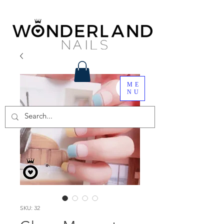
ME
NU
SKU: 32