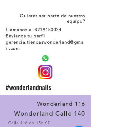
Quieres ser parte de nuestro
equipo?
Llámanos al
3219450024
Envíanos tu perfil
gerencia.tiendaswonderland@gma
il.com
#wonderlandnails
Wonderland 116
Wonderland Calle 140
Calle 116 no 15b 07