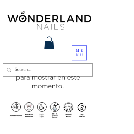
ME
NU
No tenemos productos
para mostrar en este
momento.