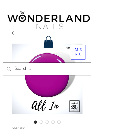
ME
NU
SKU: 033