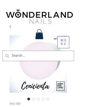
ME
NU
SKU: 003