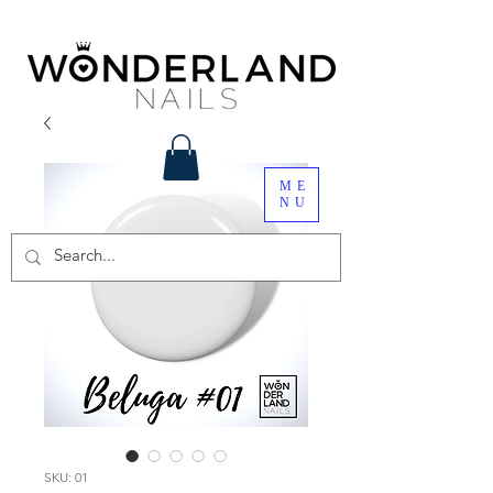
ME
NU
SKU: 01