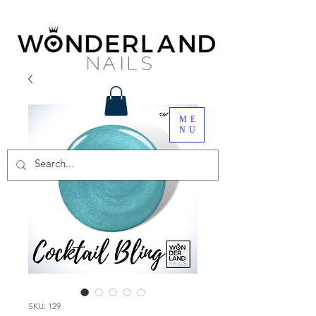
ME
NU
SKU: 129