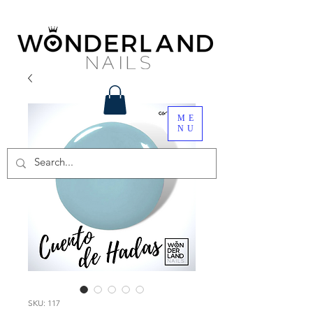
ME
NU
SKU: 117