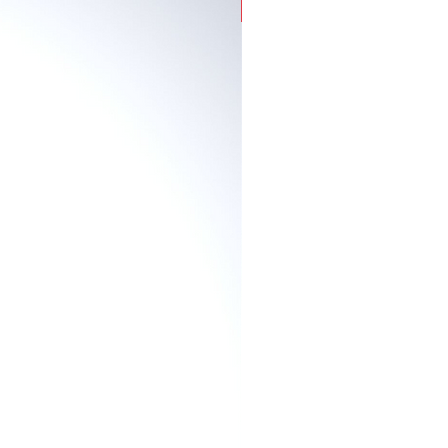
entre la cutícula y el esmalte de
Para Uñas Desgastadas
eados en animales.
ñas perfectas por una semana