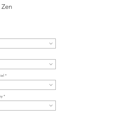
 Zen
iel
*
oy
*