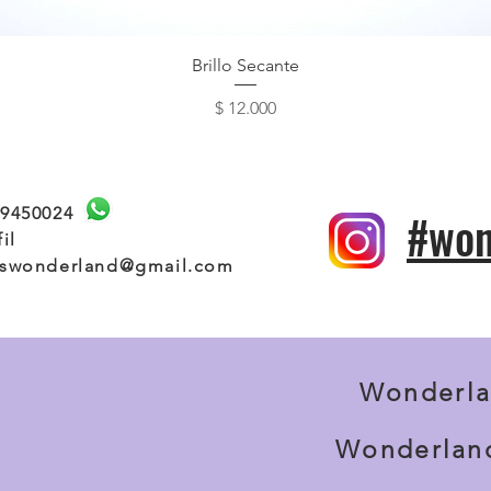
Vista rápida
Brillo Secante
Precio
$ 12.000
19450024
#won
fil
aswonderland@gmail.com
Wonderla
Wonderland