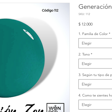
Generación
SKU: 112
Precio
$ 12.000
1. Familia de Color
*
Elegir
2. Tono
*
Elegir
3. Según tu tipo de p
Elegir
4. Como te sientes h
Elegir