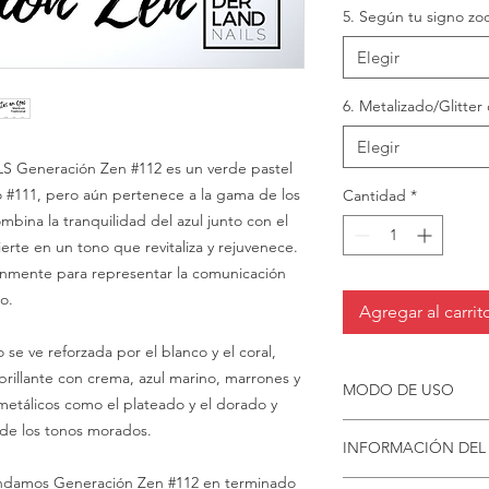
5. Según tu signo zod
Elegir
6. Metalizado/Glitter 
Elegir
Generación Zen #112 es un verde pastel
 #111, pero aún pertenece a la gama de los
Cantidad
*
bina la tranquilidad del azul junto con el
ierte en un tono que revitaliza y rejuvenece.
únmente para representar la comunicación
o.
Agregar al carrit
 se ve reforzada por el blanco y el coral,
rillante con crema, azul marino, marrones y
MODO DE USO
metálicos como el plateado y el dorado y
de los tonos morados.
Limpia cada uña pa
INFORMACIÓN DEL
buena adherencia
Comienza siempre
mos Generación Zen #112 en terminado
El costo del envío p