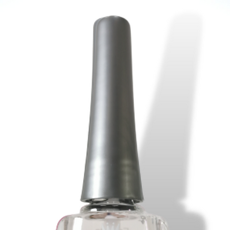
Talatos.
NAILS en el borde 
uñas.
Además no son test
Disfruta de tus u